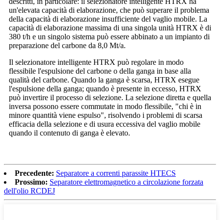
descritti, in particolare: il selezionatore intelligente HTRX ha
un'elevata capacità di elaborazione, che può superare il problema
della capacità di elaborazione insufficiente del vaglio mobile. La
capacità di elaborazione massima di una singola unità HTRX è di
380 t/h e un singolo sistema può essere abbinato a un impianto di
preparazione del carbone da 8,0 Mt/a.
Il selezionatore intelligente HTRX può regolare in modo
flessibile l'espulsione del carbone o della ganga in base alla
qualità del carbone. Quando la ganga è scarsa, HTRX esegue
l'espulsione della ganga; quando è presente in eccesso, HTRX
può invertire il processo di selezione. La selezione diretta e quella
inversa possono essere commutate in modo flessibile, "chi è in
minore quantità viene espulso", risolvendo i problemi di scarsa
efficacia della selezione e di usura eccessiva del vaglio mobile
quando il contenuto di ganga è elevato.
Precedente:
Separatore a correnti parassite HTECS
Prossimo:
Separatore elettromagnetico a circolazione forzata
dell'olio RCDEJ