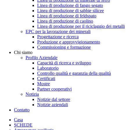
Linea di produzione di minerale di ferro
Linea di produzione di fango segato
Linea di produzione di sabbie silicee
Linea di produzione di feldspato
Linea di produzione di caolino
Linea di produzione per il riciclaggio dei metalli
EPC per la lavorazione dei minerali
Progettazione e ricerca
Produzione e approvvigionamento
Commissioning e formazione
Chi siamo
Profilo Aziendale
Capacità di ricerca e sviluppo
Laboratorio
Controllo qualità e garanzia della qualità
Certificati
Mostre
Partner cooperativi
Notizia
Notizie dal settore
Notizie aziendali
Contatto
Casa
SCHEDE