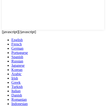
[javascript]
[/javascript]
English
French
German
Portuguese
Spanish
Russian
Japanese
Korean
Arabic
Irish
Greek
Turkish
Italian
Danish
Romanian
Indonesian