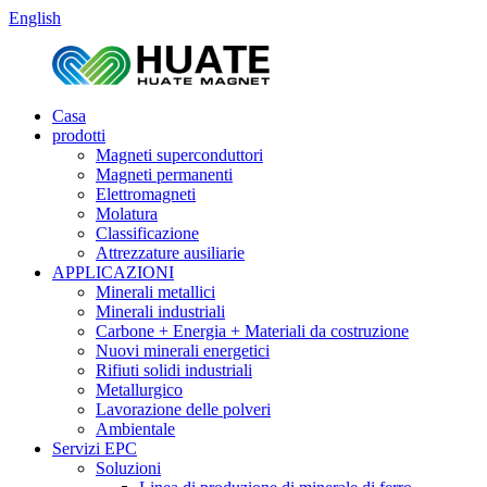
English
Casa
prodotti
Magneti superconduttori
Magneti permanenti
Elettromagneti
Molatura
Classificazione
Attrezzature ausiliarie
APPLICAZIONI
Minerali metallici
Minerali industriali
Carbone + Energia + Materiali da costruzione
Nuovi minerali energetici
Rifiuti solidi industriali
Metallurgico
Lavorazione delle polveri
Ambientale
Servizi EPC
Soluzioni