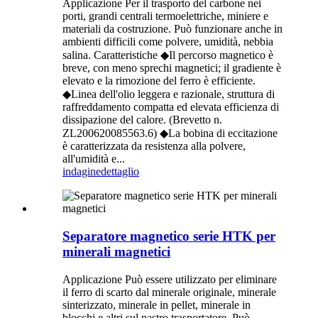
Applicazione Per il trasporto del carbone nei
porti, grandi centrali termoelettriche, miniere e
materiali da costruzione. Può funzionare anche in
ambienti difficili come polvere, umidità, nebbia
salina. Caratteristiche ◆Il percorso magnetico è
breve, con meno sprechi magnetici; il gradiente è
elevato e la rimozione del ferro è efficiente.
◆Linea dell'olio leggera e razionale, struttura di
raffreddamento compatta ed elevata efficienza di
dissipazione del calore. (Brevetto n.
ZL200620085563.6) ◆La bobina di eccitazione
è caratterizzata da resistenza alla polvere,
all'umidità e...
indagine
dettaglio
Separatore magnetico serie HTK per
minerali magnetici
Applicazione Può essere utilizzato per eliminare
il ferro di scarto dal minerale originale, minerale
sinterizzato, minerale in pellet, minerale in
blocchi e altri sul nastro trasportatore. Può