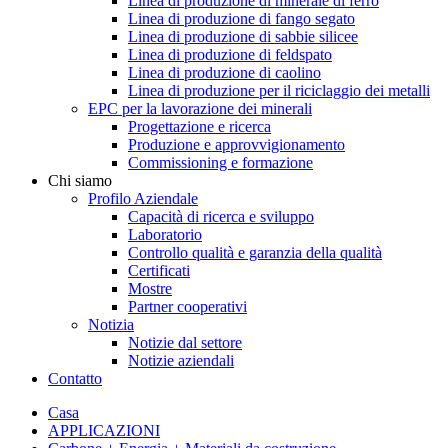
Linea di produzione di minerale di ferro
Linea di produzione di fango segato
Linea di produzione di sabbie silicee
Linea di produzione di feldspato
Linea di produzione di caolino
Linea di produzione per il riciclaggio dei metalli
EPC per la lavorazione dei minerali
Progettazione e ricerca
Produzione e approvvigionamento
Commissioning e formazione
Chi siamo
Profilo Aziendale
Capacità di ricerca e sviluppo
Laboratorio
Controllo qualità e garanzia della qualità
Certificati
Mostre
Partner cooperativi
Notizia
Notizie dal settore
Notizie aziendali
Contatto
Casa
APPLICAZIONI