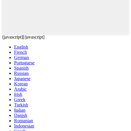
[javascript]
[/javascript]
English
French
German
Portuguese
Spanish
Russian
Japanese
Korean
Arabic
Irish
Greek
Turkish
Italian
Danish
Romanian
Indonesian