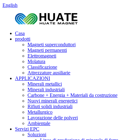
English
Casa
prodotti
Magneti superconduttori
Magneti permanenti
Elettromagneti
Molatura
Classificazione
Attrezzature ausiliarie
APPLICAZIONI
Minerali metallici
Minerali industriali
Carbone + Energia + Materiali da costruzione
Nuovi minerali energetici
Rifiuti solidi industriali
Metallurgico
Lavorazione delle polveri
Ambientale
Servizi EPC
Soluzioni