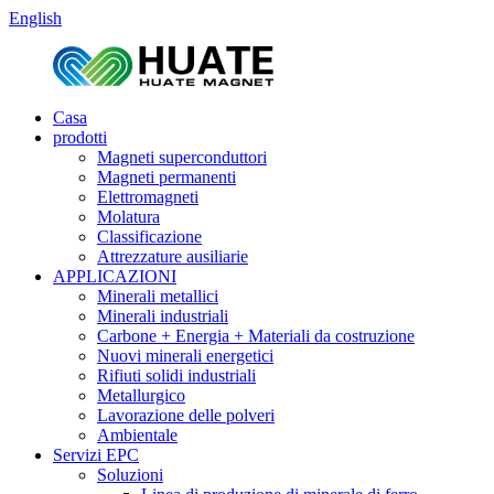
English
Casa
prodotti
Magneti superconduttori
Magneti permanenti
Elettromagneti
Molatura
Classificazione
Attrezzature ausiliarie
APPLICAZIONI
Minerali metallici
Minerali industriali
Carbone + Energia + Materiali da costruzione
Nuovi minerali energetici
Rifiuti solidi industriali
Metallurgico
Lavorazione delle polveri
Ambientale
Servizi EPC
Soluzioni