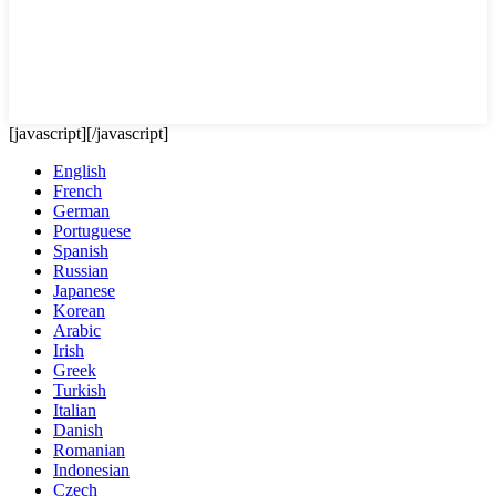
[javascript]
[/javascript]
English
French
German
Portuguese
Spanish
Russian
Japanese
Korean
Arabic
Irish
Greek
Turkish
Italian
Danish
Romanian
Indonesian
Czech