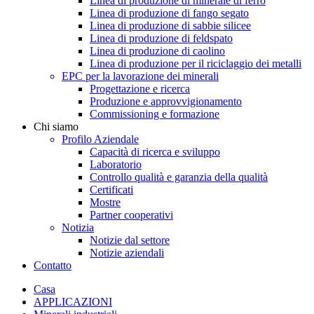
Linea di produzione di minerale di ferro
Linea di produzione di fango segato
Linea di produzione di sabbie silicee
Linea di produzione di feldspato
Linea di produzione di caolino
Linea di produzione per il riciclaggio dei metalli
EPC per la lavorazione dei minerali
Progettazione e ricerca
Produzione e approvvigionamento
Commissioning e formazione
Chi siamo
Profilo Aziendale
Capacità di ricerca e sviluppo
Laboratorio
Controllo qualità e garanzia della qualità
Certificati
Mostre
Partner cooperativi
Notizia
Notizie dal settore
Notizie aziendali
Contatto
Casa
APPLICAZIONI