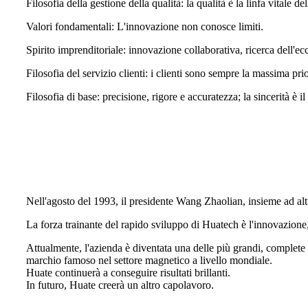
Filosofia della gestione della qualità: la qualità è la linfa vitale de
Valori fondamentali: L'innovazione non conosce limiti.
Spirito imprenditoriale: innovazione collaborativa, ricerca dell'ec
Filosofia del servizio clienti: i clienti sono sempre la massima prio
Filosofia di base: precisione, rigore e accuratezza; la sincerità è il
Nell'agosto del 1993, il presidente Wang Zhaolian, insieme ad altr
La forza trainante del rapido sviluppo di Huatech è l'innovazione,
Attualmente, l'azienda è diventata una delle più grandi, complete e
marchio famoso nel settore magnetico a livello mondiale.
Huate continuerà a conseguire risultati brillanti.
In futuro, Huate creerà un altro capolavoro.