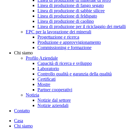
Linea di produzione di minerale di ferro
Linea di produzione di fango segato
Linea di produzione di sabbie silicee
Linea di produzione di feldspato
Linea di produzione di caolino
Linea di produzione per il riciclaggio dei metalli
EPC per la lavorazione dei minerali
Progettazione e ricerca
Produzione e approvvigionamento
Commissioning e formazione
Chi siamo
Profilo Aziendale
Capacità di ricerca e sviluppo
Laboratorio
Controllo qualità e garanzia della qualità
Certificati
Mostre
Partner cooperativi
Notizia
Notizie dal settore
Notizie aziendali
Contatto
Casa
Chi siamo