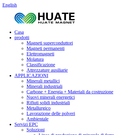
English
Casa
prodotti
Magneti superconduttori
Magneti permanenti
Elettromagneti
Molatura
Classificazione
Attrezzature ausiliarie
APPLICAZIONI
Minerali metallici
Minerali industriali
Carbone + Energia + Materiali da costruzione
Nuovi minerali energetici
Rifiuti solidi industriali
Metallurgico
Lavorazione delle polveri
Ambientale
Servizi EPC
Soluzioni