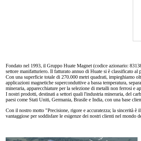
Fondato nel 1993, il Gruppo Huate Magnet (codice azionario: 831387) 
settore manifatturiero. Il fatturato annuo di Huate si è classificato al
Con una superficie totale di 270.000 metri quadrati, impieghiamo olt
applicazioni magnetiche superconduttive a bassa temperatura, separator
mineraria, apparecchiature per la selezione di metalli non ferrosi e a
I nostri prodotti, destinati a settori quali l'industria mineraria, del c
paesi come Stati Uniti, Germania, Brasile e India, con una base client
Con il nostro motto "Precisione, rigore e accuratezza; la sincerità è i
vantaggiose per soddisfare le esigenze dei nostri clienti nel mondo d