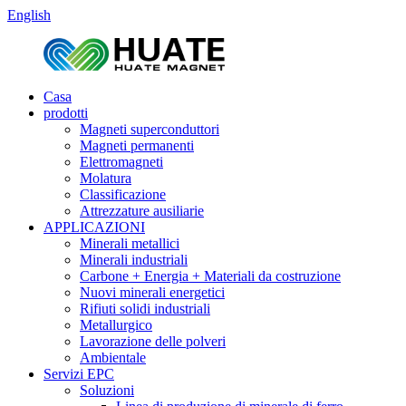
English
Casa
prodotti
Magneti superconduttori
Magneti permanenti
Elettromagneti
Molatura
Classificazione
Attrezzature ausiliarie
APPLICAZIONI
Minerali metallici
Minerali industriali
Carbone + Energia + Materiali da costruzione
Nuovi minerali energetici
Rifiuti solidi industriali
Metallurgico
Lavorazione delle polveri
Ambientale
Servizi EPC
Soluzioni