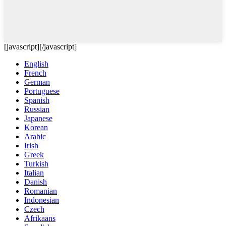
[javascript]
[/javascript]
English
French
German
Portuguese
Spanish
Russian
Japanese
Korean
Arabic
Irish
Greek
Turkish
Italian
Danish
Romanian
Indonesian
Czech
Afrikaans