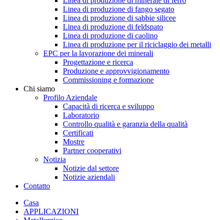
Linea di produzione di minerale di ferro
Linea di produzione di fango segato
Linea di produzione di sabbie silicee
Linea di produzione di feldspato
Linea di produzione di caolino
Linea di produzione per il riciclaggio dei metalli
EPC per la lavorazione dei minerali
Progettazione e ricerca
Produzione e approvvigionamento
Commissioning e formazione
Chi siamo
Profilo Aziendale
Capacità di ricerca e sviluppo
Laboratorio
Controllo qualità e garanzia della qualità
Certificati
Mostre
Partner cooperativi
Notizia
Notizie dal settore
Notizie aziendali
Contatto
Casa
APPLICAZIONI