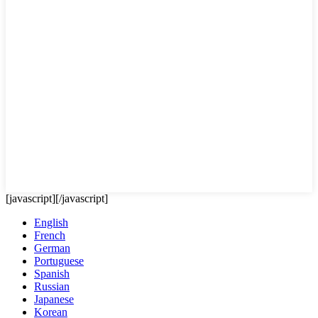
[javascript]
[/javascript]
English
French
German
Portuguese
Spanish
Russian
Japanese
Korean