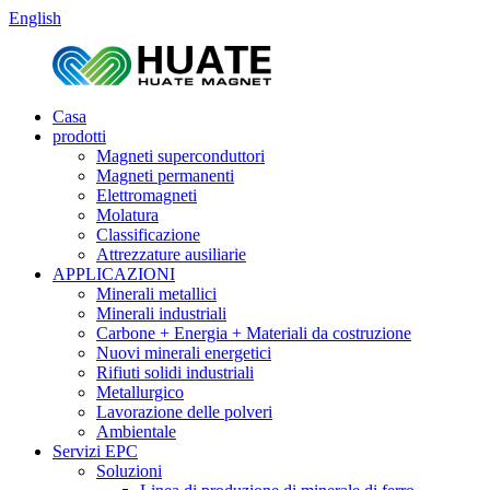
English
Casa
prodotti
Magneti superconduttori
Magneti permanenti
Elettromagneti
Molatura
Classificazione
Attrezzature ausiliarie
APPLICAZIONI
Minerali metallici
Minerali industriali
Carbone + Energia + Materiali da costruzione
Nuovi minerali energetici
Rifiuti solidi industriali
Metallurgico
Lavorazione delle polveri
Ambientale
Servizi EPC
Soluzioni