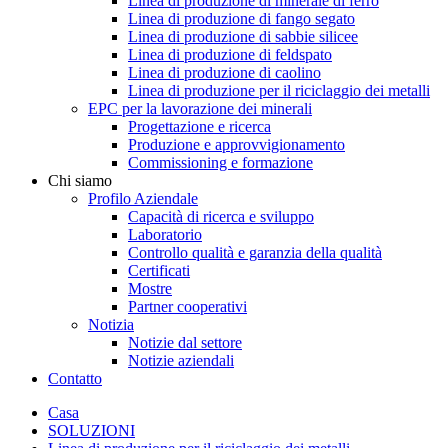
Linea di produzione di minerale di ferro
Linea di produzione di fango segato
Linea di produzione di sabbie silicee
Linea di produzione di feldspato
Linea di produzione di caolino
Linea di produzione per il riciclaggio dei metalli
EPC per la lavorazione dei minerali
Progettazione e ricerca
Produzione e approvvigionamento
Commissioning e formazione
Chi siamo
Profilo Aziendale
Capacità di ricerca e sviluppo
Laboratorio
Controllo qualità e garanzia della qualità
Certificati
Mostre
Partner cooperativi
Notizia
Notizie dal settore
Notizie aziendali
Contatto
Casa
SOLUZIONI