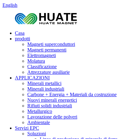
English
Casa
prodotti
Magneti superconduttori
Magneti permanenti
Elettromagneti
Molatura
Classificazione
Attrezzature ausiliarie
APPLICAZIONI
Minerali metallici
Minerali industriali
Carbone + Energia + Materiali da costruzione
Nuovi minerali energetici
Rifiuti solidi industriali
Metallurgico
Lavorazione delle polveri
Ambientale
Servizi EPC
Soluzioni