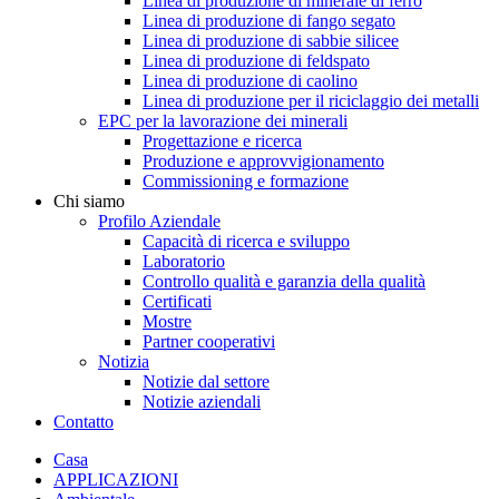
Linea di produzione di minerale di ferro
Linea di produzione di fango segato
Linea di produzione di sabbie silicee
Linea di produzione di feldspato
Linea di produzione di caolino
Linea di produzione per il riciclaggio dei metalli
EPC per la lavorazione dei minerali
Progettazione e ricerca
Produzione e approvvigionamento
Commissioning e formazione
Chi siamo
Profilo Aziendale
Capacità di ricerca e sviluppo
Laboratorio
Controllo qualità e garanzia della qualità
Certificati
Mostre
Partner cooperativi
Notizia
Notizie dal settore
Notizie aziendali
Contatto
Casa
APPLICAZIONI