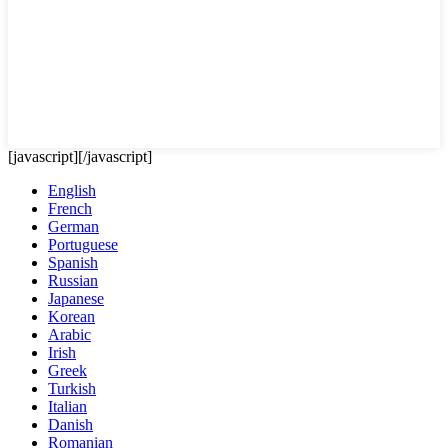
[javascript]
[/javascript]
English
French
German
Portuguese
Spanish
Russian
Japanese
Korean
Arabic
Irish
Greek
Turkish
Italian
Danish
Romanian