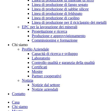
Linea di produzione di minerale di ferro
Linea di produzione di fango segato
Linea di produzione di sabbie silicee
Linea di produzione di feldspato
Linea di produzione di caolino
Linea di produzione per il riciclaggio dei metalli
EPC per la lavorazione dei minerali
Progettazione e ricerca
Produzione e approvvigionamento
Commissioning e formazione
Chi siamo
Profilo Aziendale
Capacità di ricerca e sviluppo
Laboratorio
Controllo qualità e garanzia della qualità
Certificati
Mostre
Partner cooperativi
Notizia
Notizie dal settore
Notizie aziendali
Contatto
Casa
Chi siamo