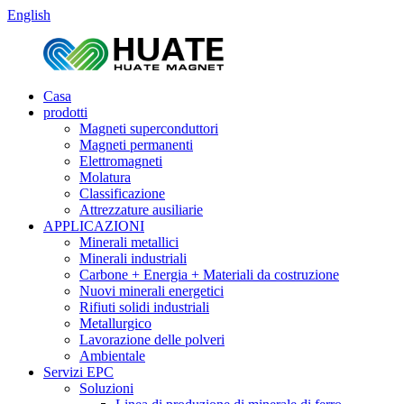
English
Casa
prodotti
Magneti superconduttori
Magneti permanenti
Elettromagneti
Molatura
Classificazione
Attrezzature ausiliarie
APPLICAZIONI
Minerali metallici
Minerali industriali
Carbone + Energia + Materiali da costruzione
Nuovi minerali energetici
Rifiuti solidi industriali
Metallurgico
Lavorazione delle polveri
Ambientale
Servizi EPC
Soluzioni