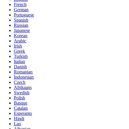
French
German
Portuguese
Spanish
Russian
Japanese
Korean
Arabic
Irish
Greek
Turkish
Italian
Danish
Romanian
Indonesian
Czech
Afrikaans
Swedish
Polish
Basque
Catalan
Esperanto
Hindi
Lao
Albanian