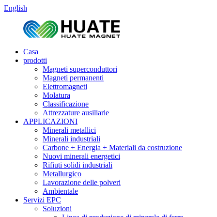
English
Casa
prodotti
Magneti superconduttori
Magneti permanenti
Elettromagneti
Molatura
Classificazione
Attrezzature ausiliarie
APPLICAZIONI
Minerali metallici
Minerali industriali
Carbone + Energia + Materiali da costruzione
Nuovi minerali energetici
Rifiuti solidi industriali
Metallurgico
Lavorazione delle polveri
Ambientale
Servizi EPC
Soluzioni