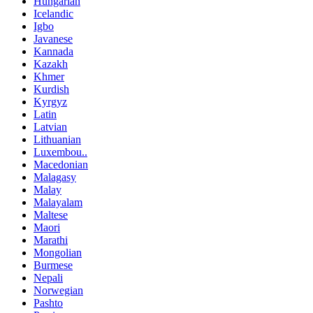
Hungarian
Icelandic
Igbo
Javanese
Kannada
Kazakh
Khmer
Kurdish
Kyrgyz
Latin
Latvian
Lithuanian
Luxembou..
Macedonian
Malagasy
Malay
Malayalam
Maltese
Maori
Marathi
Mongolian
Burmese
Nepali
Norwegian
Pashto