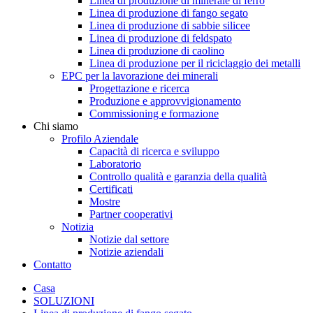
Linea di produzione di minerale di ferro
Linea di produzione di fango segato
Linea di produzione di sabbie silicee
Linea di produzione di feldspato
Linea di produzione di caolino
Linea di produzione per il riciclaggio dei metalli
EPC per la lavorazione dei minerali
Progettazione e ricerca
Produzione e approvvigionamento
Commissioning e formazione
Chi siamo
Profilo Aziendale
Capacità di ricerca e sviluppo
Laboratorio
Controllo qualità e garanzia della qualità
Certificati
Mostre
Partner cooperativi
Notizia
Notizie dal settore
Notizie aziendali
Contatto
Casa
SOLUZIONI