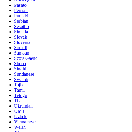
Pashto
Persian
Punjabi
Serbian
Sesotho
Sinhala
Slovak
Slovenian
Somali
Samoan
Scots Gaelic
Shona
Sindhi
Sundanese
Swahili
Tajik
Tamil
Telugu
Thai
Ukrainian
Urdu
Uzbek
Vietnamese
Welsh