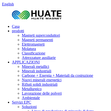
English
Casa
prodotti
Magneti superconduttori
Magneti permanenti
Elettromagneti
Molatura
Classificazione
Attrezzature ausiliarie
APPLICAZIONI
Minerali metallici
Minerali industriali
Carbone + Energia + Materiali da costruzione
Nuovi minerali energetici
Rifiuti solidi industriali
Metallurgico
Lavorazione delle polveri
Ambientale
Servizi EPC
Soluzioni