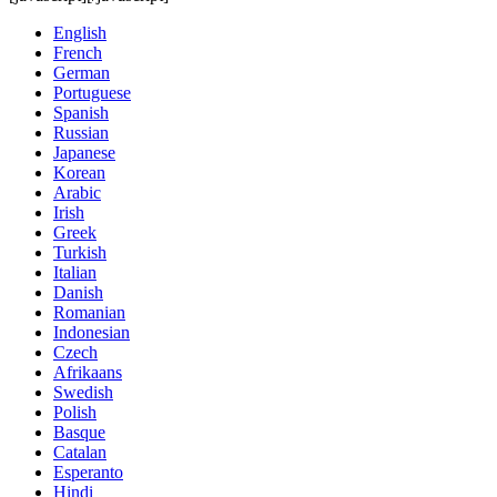
English
French
German
Portuguese
Spanish
Russian
Japanese
Korean
Arabic
Irish
Greek
Turkish
Italian
Danish
Romanian
Indonesian
Czech
Afrikaans
Swedish
Polish
Basque
Catalan
Esperanto
Hindi