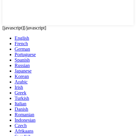
[javascript]
[/javascript]
English
French
German
Portuguese
Spanish
Russian
Japanese
Korean
Arabic
Irish
Greek
Turkish
Italian
Danish
Romanian
Indonesian
Czech
Afrikaans