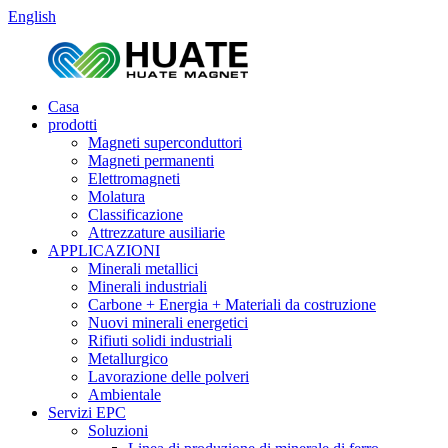
English
Casa
prodotti
Magneti superconduttori
Magneti permanenti
Elettromagneti
Molatura
Classificazione
Attrezzature ausiliarie
APPLICAZIONI
Minerali metallici
Minerali industriali
Carbone + Energia + Materiali da costruzione
Nuovi minerali energetici
Rifiuti solidi industriali
Metallurgico
Lavorazione delle polveri
Ambientale
Servizi EPC
Soluzioni