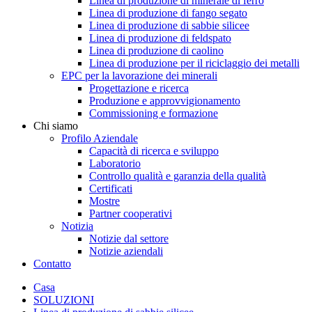
Linea di produzione di minerale di ferro
Linea di produzione di fango segato
Linea di produzione di sabbie silicee
Linea di produzione di feldspato
Linea di produzione di caolino
Linea di produzione per il riciclaggio dei metalli
EPC per la lavorazione dei minerali
Progettazione e ricerca
Produzione e approvvigionamento
Commissioning e formazione
Chi siamo
Profilo Aziendale
Capacità di ricerca e sviluppo
Laboratorio
Controllo qualità e garanzia della qualità
Certificati
Mostre
Partner cooperativi
Notizia
Notizie dal settore
Notizie aziendali
Contatto
Casa
SOLUZIONI