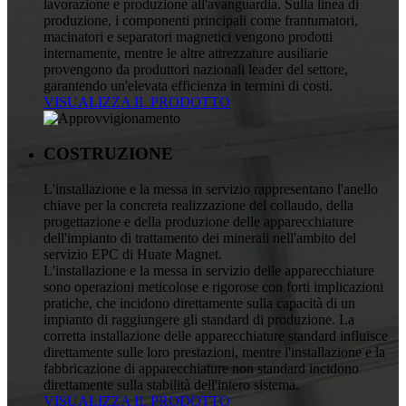
lavorazione e produzione all'avanguardia. Sulla linea di
produzione, i componenti principali come frantumatori,
macinatori e separatori magnetici vengono prodotti
internamente, mentre le altre attrezzature ausiliarie
provengono da produttori nazionali leader del settore,
garantendo un'elevata efficienza in termini di costi.
VISUALIZZA IL PRODOTTO
COSTRUZIONE
L'installazione e la messa in servizio rappresentano l'anello
chiave per la concreta realizzazione del collaudo, della
progettazione e della produzione delle apparecchiature
dell'impianto di trattamento dei minerali nell'ambito del
servizio EPC di Huate Magnet.
L'installazione e la messa in servizio delle apparecchiature
sono operazioni meticolose e rigorose con forti implicazioni
pratiche, che incidono direttamente sulla capacità di un
impianto di raggiungere gli standard di produzione. La
corretta installazione delle apparecchiature standard influisce
direttamente sulle loro prestazioni, mentre l'installazione e la
fabbricazione di apparecchiature non standard incidono
direttamente sulla stabilità dell'intero sistema.
VISUALIZZA IL PRODOTTO