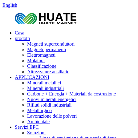
English
Casa
prodotti
Magneti superconduttori
Magneti permanenti
Elettromagneti
Molatura
Classificazione
Attrezzature ausiliarie
APPLICAZIONI
Minerali metallici
Minerali industriali
Carbone + Energia + Materiali da costruzione
Nuovi minerali energetici
Rifiuti solidi industriali
Metallurgico
Lavorazione delle polveri
Ambientale
Servizi EPC
Soluzioni