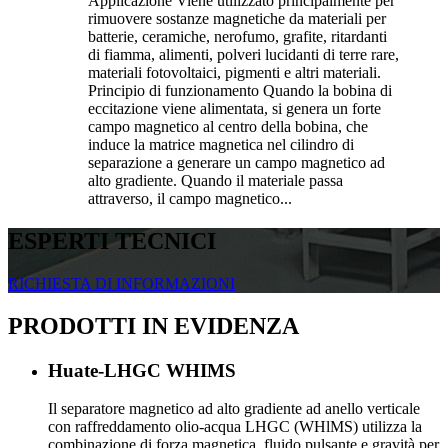
Applicazione Viene utilizzato principalmente per
rimuovere sostanze magnetiche da materiali per
batterie, ceramiche, nerofumo, grafite, ritardanti
di fiamma, alimenti, polveri lucidanti di terre rare,
materiali fotovoltaici, pigmenti e altri materiali.
Principio di funzionamento Quando la bobina di
eccitazione viene alimentata, si genera un forte
campo magnetico al centro della bobina, che
induce la matrice magnetica nel cilindro di
separazione a generare un campo magnetico ad
alto gradiente. Quando il materiale passa
attraverso, il campo magnetico...
ESPERTI TECNICI
RICHIESTA DI INFORMAZIONI
PRODOTTI IN EVIDENZA
Huate-LHGC WHIMS
Il separatore magnetico ad alto gradiente ad anello verticale
con raffreddamento olio-acqua LHGC (WHlMS) utilizza la
combinazione di forza magnetica, fluido pulsante e gravità per