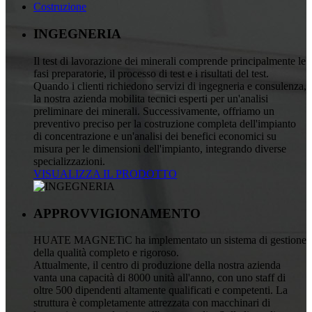
Costruzione
INGEGNERIA
Il test di lavorazione dei minerali comprende principalmente le
fasi preparatorie, il processo di test e i risultati del test.
Quando i clienti richiedono servizi di ingegneria e consulenza,
la nostra azienda mobilita tecnici esperti per un'analisi
preliminare dei minerali. Successivamente, offriamo un
preventivo preciso per la costruzione completa dell'impianto
di concentrazione e un'analisi dei benefici economici su
misura per le dimensioni dell'impianto, integrando diverse
specializzazioni.
VISUALIZZA IL PRODOTTO
APPROVVIGIONAMENTO
HUATE MAGNETiC ha implementato un sistema di gestione
della qualità completo e rigoroso.
Attualmente, il centro di produzione della nostra azienda
vanta una capacità di 8000 unità all'anno, con uno staff di
oltre 500 dipendenti altamente qualificati e competenti. La
struttura è completamente attrezzata con macchinari di