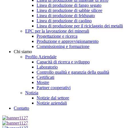
Linea di produzione di minerale di ferro
Linea di produzione di fango segato
Linea di produzione di sabbie silicee
Linea di produzione di feldspato
Linea di produzione di caolino
Linea di produzione per il riciclaggio dei metalli
EPC per la lavorazione dei minerali
Progettazione e ricerca
Produzione e approvvigionamento
Commissioning e formazione
Chi siamo
Profilo Aziendale
Capacità di ricerca e sviluppo
Laboratorio
Controllo qualità e garanzia della qualità
Certificati
Mostre
Partner cooperativi
Notizia
Notizie dal settore
Notizie aziendali
Contatto