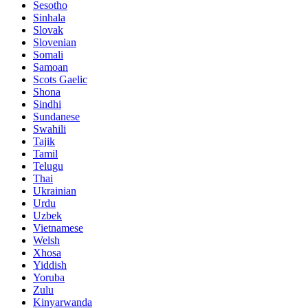
Sesotho
Sinhala
Slovak
Slovenian
Somali
Samoan
Scots Gaelic
Shona
Sindhi
Sundanese
Swahili
Tajik
Tamil
Telugu
Thai
Ukrainian
Urdu
Uzbek
Vietnamese
Welsh
Xhosa
Yiddish
Yoruba
Zulu
Kinyarwanda