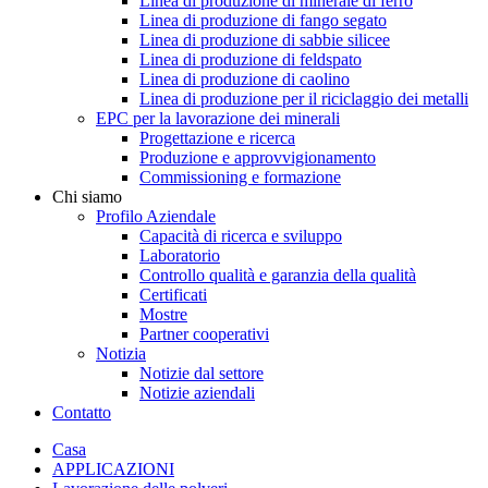
Linea di produzione di minerale di ferro
Linea di produzione di fango segato
Linea di produzione di sabbie silicee
Linea di produzione di feldspato
Linea di produzione di caolino
Linea di produzione per il riciclaggio dei metalli
EPC per la lavorazione dei minerali
Progettazione e ricerca
Produzione e approvvigionamento
Commissioning e formazione
Chi siamo
Profilo Aziendale
Capacità di ricerca e sviluppo
Laboratorio
Controllo qualità e garanzia della qualità
Certificati
Mostre
Partner cooperativi
Notizia
Notizie dal settore
Notizie aziendali
Contatto
Casa
APPLICAZIONI