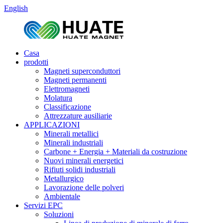
English
Casa
prodotti
Magneti superconduttori
Magneti permanenti
Elettromagneti
Molatura
Classificazione
Attrezzature ausiliarie
APPLICAZIONI
Minerali metallici
Minerali industriali
Carbone + Energia + Materiali da costruzione
Nuovi minerali energetici
Rifiuti solidi industriali
Metallurgico
Lavorazione delle polveri
Ambientale
Servizi EPC
Soluzioni