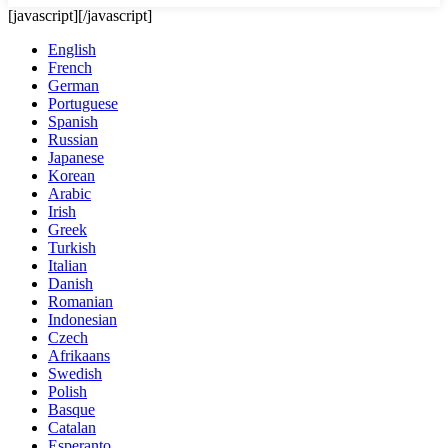
[javascript]
[/javascript]
English
French
German
Portuguese
Spanish
Russian
Japanese
Korean
Arabic
Irish
Greek
Turkish
Italian
Danish
Romanian
Indonesian
Czech
Afrikaans
Swedish
Polish
Basque
Catalan
Esperanto