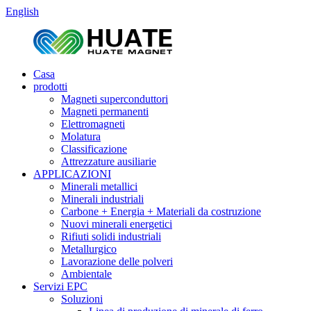
English
Casa
prodotti
Magneti superconduttori
Magneti permanenti
Elettromagneti
Molatura
Classificazione
Attrezzature ausiliarie
APPLICAZIONI
Minerali metallici
Minerali industriali
Carbone + Energia + Materiali da costruzione
Nuovi minerali energetici
Rifiuti solidi industriali
Metallurgico
Lavorazione delle polveri
Ambientale
Servizi EPC
Soluzioni