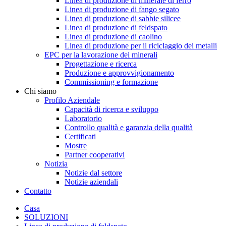
Linea di produzione di minerale di ferro
Linea di produzione di fango segato
Linea di produzione di sabbie silicee
Linea di produzione di feldspato
Linea di produzione di caolino
Linea di produzione per il riciclaggio dei metalli
EPC per la lavorazione dei minerali
Progettazione e ricerca
Produzione e approvvigionamento
Commissioning e formazione
Chi siamo
Profilo Aziendale
Capacità di ricerca e sviluppo
Laboratorio
Controllo qualità e garanzia della qualità
Certificati
Mostre
Partner cooperativi
Notizia
Notizie dal settore
Notizie aziendali
Contatto
Casa
SOLUZIONI