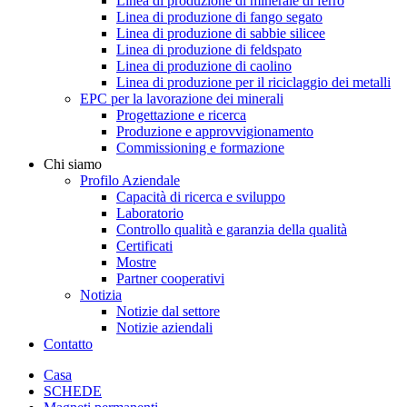
Linea di produzione di minerale di ferro
Linea di produzione di fango segato
Linea di produzione di sabbie silicee
Linea di produzione di feldspato
Linea di produzione di caolino
Linea di produzione per il riciclaggio dei metalli
EPC per la lavorazione dei minerali
Progettazione e ricerca
Produzione e approvvigionamento
Commissioning e formazione
Chi siamo
Profilo Aziendale
Capacità di ricerca e sviluppo
Laboratorio
Controllo qualità e garanzia della qualità
Certificati
Mostre
Partner cooperativi
Notizia
Notizie dal settore
Notizie aziendali
Contatto
Casa
SCHEDE