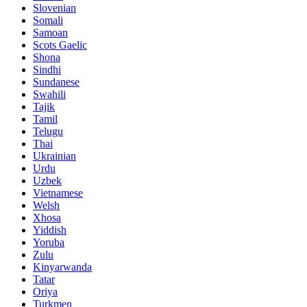
Slovenian
Somali
Samoan
Scots Gaelic
Shona
Sindhi
Sundanese
Swahili
Tajik
Tamil
Telugu
Thai
Ukrainian
Urdu
Uzbek
Vietnamese
Welsh
Xhosa
Yiddish
Yoruba
Zulu
Kinyarwanda
Tatar
Oriya
Turkmen