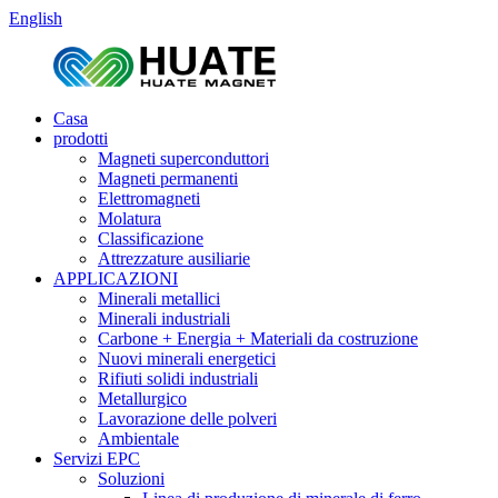
English
Casa
prodotti
Magneti superconduttori
Magneti permanenti
Elettromagneti
Molatura
Classificazione
Attrezzature ausiliarie
APPLICAZIONI
Minerali metallici
Minerali industriali
Carbone + Energia + Materiali da costruzione
Nuovi minerali energetici
Rifiuti solidi industriali
Metallurgico
Lavorazione delle polveri
Ambientale
Servizi EPC
Soluzioni