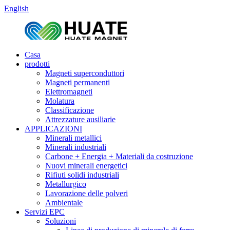
English
Casa
prodotti
Magneti superconduttori
Magneti permanenti
Elettromagneti
Molatura
Classificazione
Attrezzature ausiliarie
APPLICAZIONI
Minerali metallici
Minerali industriali
Carbone + Energia + Materiali da costruzione
Nuovi minerali energetici
Rifiuti solidi industriali
Metallurgico
Lavorazione delle polveri
Ambientale
Servizi EPC
Soluzioni