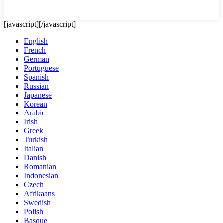
[javascript]
[/javascript]
English
French
German
Portuguese
Spanish
Russian
Japanese
Korean
Arabic
Irish
Greek
Turkish
Italian
Danish
Romanian
Indonesian
Czech
Afrikaans
Swedish
Polish
Basque