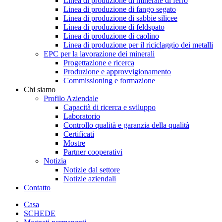
Linea di produzione di minerale di ferro
Linea di produzione di fango segato
Linea di produzione di sabbie silicee
Linea di produzione di feldspato
Linea di produzione di caolino
Linea di produzione per il riciclaggio dei metalli
EPC per la lavorazione dei minerali
Progettazione e ricerca
Produzione e approvvigionamento
Commissioning e formazione
Chi siamo
Profilo Aziendale
Capacità di ricerca e sviluppo
Laboratorio
Controllo qualità e garanzia della qualità
Certificati
Mostre
Partner cooperativi
Notizia
Notizie dal settore
Notizie aziendali
Contatto
Casa
SCHEDE