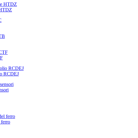
e HTDZ
TF
olio RCDEJ
nsori
 ferro