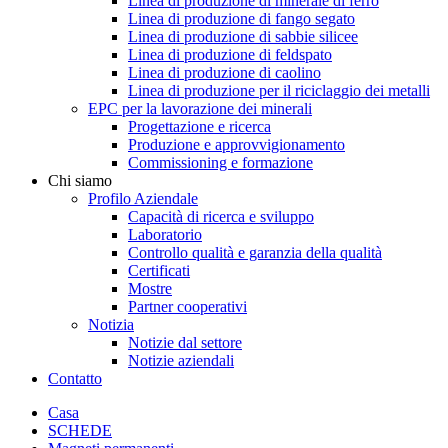
Linea di produzione di minerale di ferro
Linea di produzione di fango segato
Linea di produzione di sabbie silicee
Linea di produzione di feldspato
Linea di produzione di caolino
Linea di produzione per il riciclaggio dei metalli
EPC per la lavorazione dei minerali
Progettazione e ricerca
Produzione e approvvigionamento
Commissioning e formazione
Chi siamo
Profilo Aziendale
Capacità di ricerca e sviluppo
Laboratorio
Controllo qualità e garanzia della qualità
Certificati
Mostre
Partner cooperativi
Notizia
Notizie dal settore
Notizie aziendali
Contatto
Casa
SCHEDE