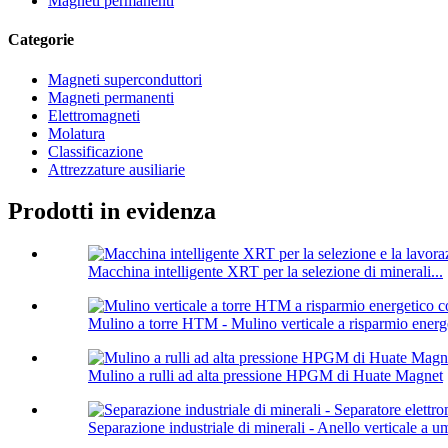
Magneti permanenti
Categorie
Magneti superconduttori
Magneti permanenti
Elettromagneti
Molatura
Classificazione
Attrezzature ausiliarie
Prodotti in evidenza
Macchina intelligente XRT per la selezione di minerali...
Mulino a torre HTM - Mulino verticale a risparmio energe
Mulino a rulli ad alta pressione HPGM di Huate Magnet
Separazione industriale di minerali - Anello verticale a um