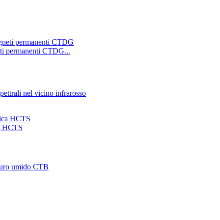
eti permanenti CTDG...
ca HCTS