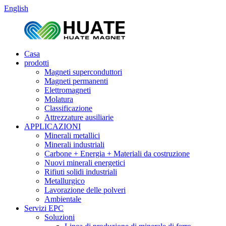
English
Casa
prodotti
Magneti superconduttori
Magneti permanenti
Elettromagneti
Molatura
Classificazione
Attrezzature ausiliarie
APPLICAZIONI
Minerali metallici
Minerali industriali
Carbone + Energia + Materiali da costruzione
Nuovi minerali energetici
Rifiuti solidi industriali
Metallurgico
Lavorazione delle polveri
Ambientale
Servizi EPC
Soluzioni